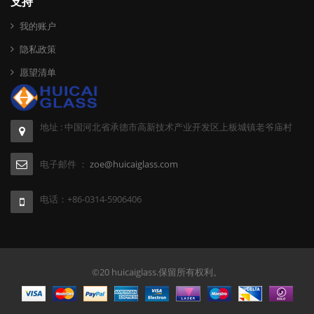
支持
我的账户
隐私政策
愿望清单
地址 : 中国河北省承德市高新技术产业开发区上板城镇老爷庙村
电子邮件 ：
zoe@huicaiglass.com
电话：+86-0314-5906406
©20 huicaiglass.保留所有权利。