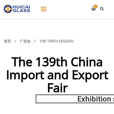
0
切
换
导
航
首页
广交会
THE 139TH SESSION
The 139th China
Import and Export
Fair
Exhibition stand 