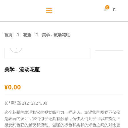
0
切
换
导
航
首页
花瓶
美学 - 流动花瓶
ðŸ”
美学 - 流动花瓶
¥
0.00
长*宽*高 212*212*300
这个花瓶的纹理和它的视觉吸引力一样迷人。漩涡状的图案不仅仅
是表面的设计，它们似乎还具有触感，仿佛人们几乎可以在指尖下
感受到色彩的起伏和流动。温暖的棕色和柔和的米色之间的对比更