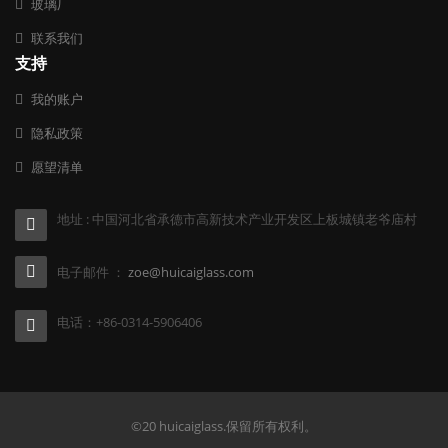
玻璃厂
联系我们
支持
我的账户
隐私政策
愿望清单
地址 : 中国河北省承德市高新技术产业开发区上板城镇老爷庙村
电子邮件 ：
zoe@huicaiglass.com
电话：+86-0314-5906406
©20 huicaiglass.保留所有权利。