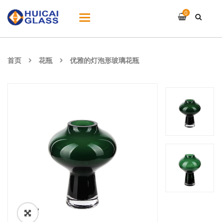
0
切
换
导
航
首页
花瓶
优雅的灯泡形玻璃花瓶
ðŸ”
🔍